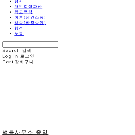
형사
개인회생파산
학교폭력
이혼(상간소송)
상속(한정승인)
행정
노동
Search
검색
Log In
로그인
Cart
장바구니
법률사무소 중명