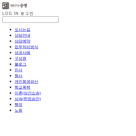
LOG IN
로그인
오시는길
상담안내
상담예약
업무처리방식
성공사례
구성원
블로그
민사
형사
개인회생파산
학교폭력
이혼(상간소송)
상속(한정승인)
행정
노동