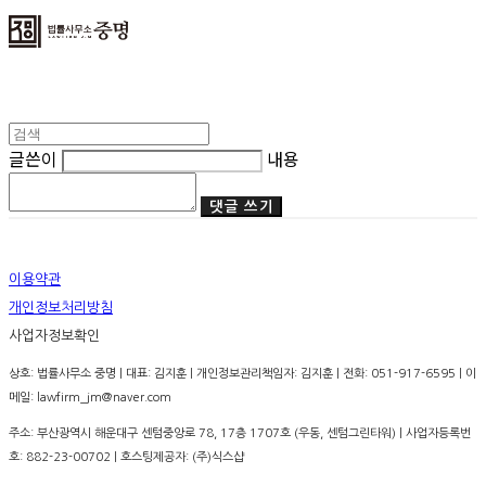
글쓴이
내용
댓글 쓰기
이용약관
개인정보처리방침
사업자정보확인
상호: 법률사무소 중명 | 대표: 김지훈 | 개인정보관리책임자: 김지훈 | 전화: 051-917-6595 | 이
메일: lawfirm_jm@naver.com
주소: 부산광역시 해운대구 센텀중앙로 78, 17층 1707호 (우동, 센텀그린타워) | 사업자등록번
호:
882-23-00702
| 호스팅제공자: (주)식스샵