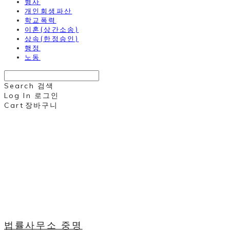
형사
개인회생파산
학교폭력
이혼(상간소송)
상속(한정승인)
행정
노동
Search
검색
Log In
로그인
Cart
장바구니
법률사무소 중명