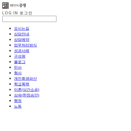
LOG IN
로그인
오시는길
상담안내
상담예약
업무처리방식
성공사례
구성원
블로그
민사
형사
개인회생파산
학교폭력
이혼(상간소송)
상속(한정승인)
행정
노동