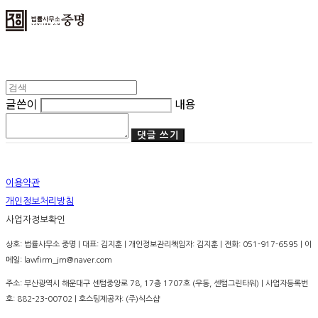
글쓴이
내용
댓글 쓰기
이용약관
개인정보처리방침
사업자정보확인
상호: 법률사무소 중명 | 대표: 김지훈 | 개인정보관리책임자: 김지훈 | 전화: 051-917-6595 | 이
메일: lawfirm_jm@naver.com
주소: 부산광역시 해운대구 센텀중앙로 78, 17층 1707호 (우동, 센텀그린타워) | 사업자등록번
호:
882-23-00702
| 호스팅제공자: (주)식스샵