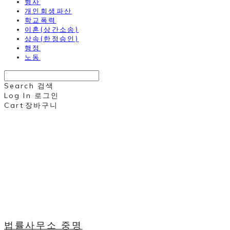
형사
개인회생파산
학교폭력
이혼(상간소송)
상속(한정승인)
행정
노동
Search
검색
Log In
로그인
Cart
장바구니
법률사무소 중명