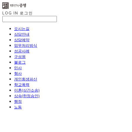
LOG IN
로그인
오시는길
상담안내
상담예약
업무처리방식
성공사례
구성원
블로그
민사
형사
개인회생파산
학교폭력
이혼(상간소송)
상속(한정승인)
행정
노동