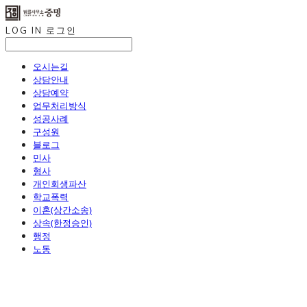
LOG IN
로그인
오시는길
상담안내
상담예약
업무처리방식
성공사례
구성원
블로그
민사
형사
개인회생파산
학교폭력
이혼(상간소송)
상속(한정승인)
행정
노동