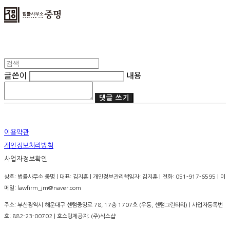
글쓴이
내용
댓글 쓰기
이용약관
개인정보처리방침
사업자정보확인
상호: 법률사무소 중명 | 대표: 김지훈 | 개인정보관리책임자: 김지훈 | 전화: 051-917-6595 | 이
메일: lawfirm_jm@naver.com
주소: 부산광역시 해운대구 센텀중앙로 78, 17층 1707호 (우동, 센텀그린타워) | 사업자등록번
호:
882-23-00702
| 호스팅제공자: (주)식스샵