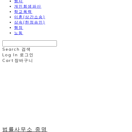
형사
개인회생파산
학교폭력
이혼(상간소송)
상속(한정승인)
행정
노동
Search
검색
Log In
로그인
Cart
장바구니
법률사무소 중명