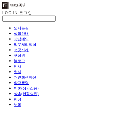
LOG IN
로그인
오시는길
상담안내
상담예약
업무처리방식
성공사례
구성원
블로그
민사
형사
개인회생파산
학교폭력
이혼(상간소송)
상속(한정승인)
행정
노동