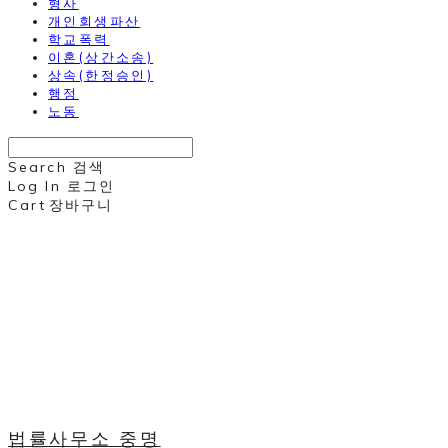
형사
개인회생파산
학교폭력
이혼(상간소송)
상속(한정승인)
행정
노동
Search
검색
Log In
로그인
Cart
장바구니
법률사무소 중명