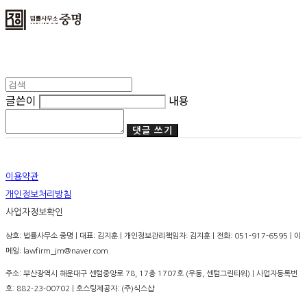
글쓴이
내용
댓글 쓰기
이용약관
개인정보처리방침
사업자정보확인
상호: 법률사무소 중명 | 대표: 김지훈 | 개인정보관리책임자: 김지훈 | 전화: 051-917-6595 | 이
메일: lawfirm_jm@naver.com
주소: 부산광역시 해운대구 센텀중앙로 78, 17층 1707호 (우동, 센텀그린타워) | 사업자등록번
호:
882-23-00702
| 호스팅제공자: (주)식스샵