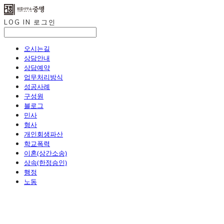
LOG IN
로그인
오시는길
상담안내
상담예약
업무처리방식
성공사례
구성원
블로그
민사
형사
개인회생파산
학교폭력
이혼(상간소송)
상속(한정승인)
행정
노동