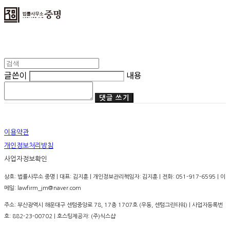
글쓴이
내용
댓글 쓰기
이용약관
개인정보처리방침
사업자정보확인
상호: 법률사무소 중명 | 대표: 김지훈 | 개인정보관리책임자: 김지훈 | 전화: 051-917-6595 | 이
메일: lawfirm_jm@naver.com
주소: 부산광역시 해운대구 센텀중앙로 78, 17층 1707호 (우동, 센텀그린타워) | 사업자등록번
호:
882-23-00702
| 호스팅제공자: (주)식스샵