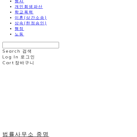
형사
개인회생파산
학교폭력
이혼(상간소송)
상속(한정승인)
행정
노동
Search
검색
Log In
로그인
Cart
장바구니
법률사무소 중명