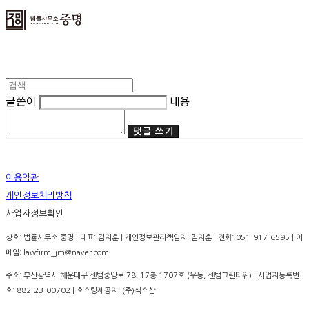
글쓴이
내용
댓글 쓰기
이용약관
개인정보처리방침
사업자정보확인
상호: 법률사무소 중명 | 대표: 김지훈 | 개인정보관리책임자: 김지훈 | 전화: 051-917-6595 | 이
메일: lawfirm_jm@naver.com
주소: 부산광역시 해운대구 센텀중앙로 78, 17층 1707호 (우동, 센텀그린타워) | 사업자등록번
호:
882-23-00702
| 호스팅제공자: (주)식스샵