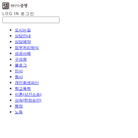
LOG IN
로그인
오시는길
상담안내
상담예약
업무처리방식
성공사례
구성원
블로그
민사
형사
개인회생파산
학교폭력
이혼(상간소송)
상속(한정승인)
행정
노동