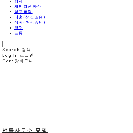
형사
개인회생파산
학교폭력
이혼(상간소송)
상속(한정승인)
행정
노동
Search
검색
Log In
로그인
Cart
장바구니
법률사무소 중명