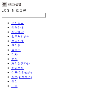
LOG IN
로그인
오시는길
상담안내
상담예약
업무처리방식
성공사례
구성원
블로그
민사
형사
개인회생파산
학교폭력
이혼(상간소송)
상속(한정승인)
행정
노동