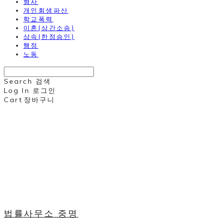
형사
개인회생파산
학교폭력
이혼(상간소송)
상속(한정승인)
행정
노동
Search
검색
Log In
로그인
Cart
장바구니
법률사무소 중명