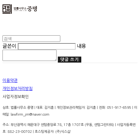
글쓴이
내용
댓글 쓰기
이용약관
개인정보처리방침
사업자정보확인
상호: 법률사무소 중명 | 대표: 김지훈 | 개인정보관리책임자: 김지훈 | 전화: 051-917-6595 | 이
메일: lawfirm_jm@naver.com
주소: 부산광역시 해운대구 센텀중앙로 78, 17층 1707호 (우동, 센텀그린타워) | 사업자등록번
호:
882-23-00702
| 호스팅제공자: (주)식스샵