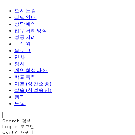
오시는길
상담안내
상담예약
업무처리방식
성공사례
구성원
블로그
민사
형사
개인회생파산
학교폭력
이혼(상간소송)
상속(한정승인)
행정
노동
Search
검색
Log In
로그인
Cart
장바구니