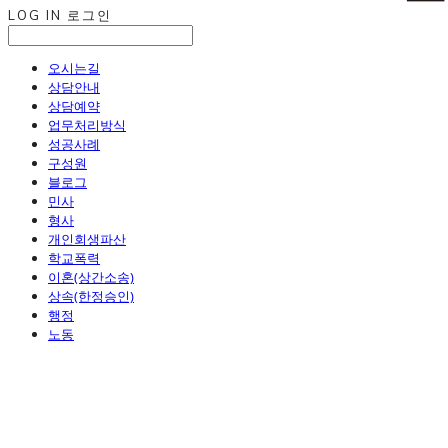
LOG IN
로그인
오시는길
상담안내
상담예약
업무처리방식
성공사례
구성원
블로그
민사
형사
개인회생파산
학교폭력
이혼(상간소송)
상속(한정승인)
행정
노동