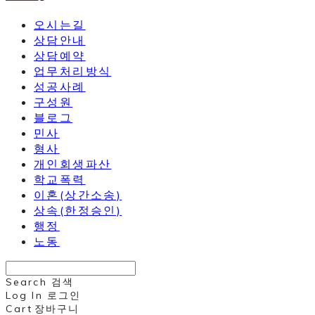
오시는길
상담안내
상담예약
업무처리방식
성공사례
구성원
블로그
민사
형사
개인회생파산
학교폭력
이혼(상간소송)
상속(한정승인)
행정
노동
Search
검색
Log In
로그인
Cart
장바구니