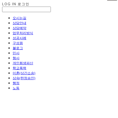
LOG IN
로그인
오시는길
상담안내
상담예약
업무처리방식
성공사례
구성원
블로그
민사
형사
개인회생파산
학교폭력
이혼(상간소송)
상속(한정승인)
행정
노동