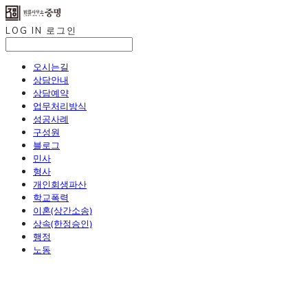
LOG IN
로그인
오시는길
상담안내
상담예약
업무처리방식
성공사례
구성원
블로그
민사
형사
개인회생파산
학교폭력
이혼(상간소송)
상속(한정승인)
행정
노동