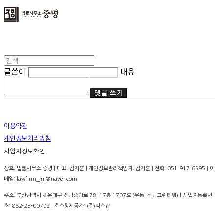
글쓴이
내용
댓글 쓰기
이용약관
개인정보처리방침
사업자정보확인
상호: 법률사무소 중명 | 대표: 김지훈 | 개인정보관리책임자: 김지훈 | 전화: 051-917-6595 | 이
메일: lawfirm_jm@naver.com
주소: 부산광역시 해운대구 센텀중앙로 78, 17층 1707호 (우동, 센텀그린타워) | 사업자등록번
호:
882-23-00702
| 호스팅제공자: (주)식스샵