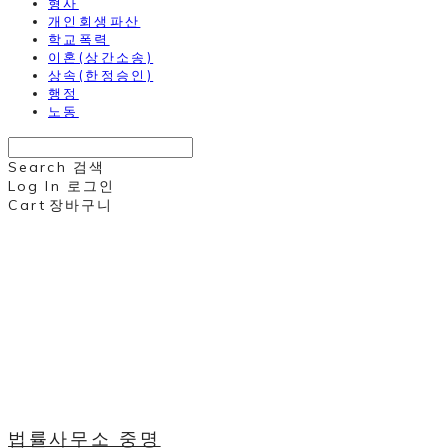
형사
개인회생파산
학교폭력
이혼(상간소송)
상속(한정승인)
행정
노동
Search
검색
Log In
로그인
Cart
장바구니
법률사무소 중명