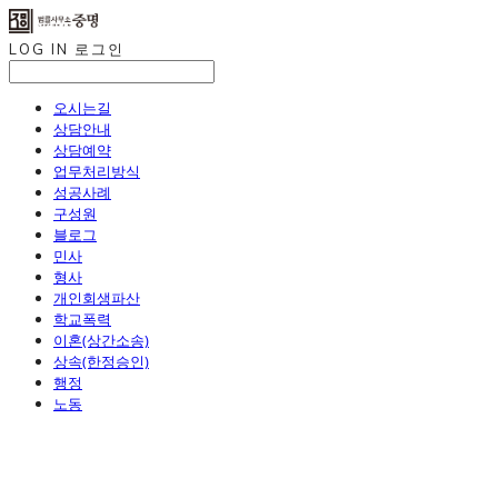
LOG IN
로그인
오시는길
상담안내
상담예약
업무처리방식
성공사례
구성원
블로그
민사
형사
개인회생파산
학교폭력
이혼(상간소송)
상속(한정승인)
행정
노동