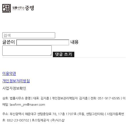
글쓴이
내용
댓글 쓰기
이용약관
개인정보처리방침
사업자정보확인
상호: 법률사무소 중명 | 대표: 김지훈 | 개인정보관리책임자: 김지훈 | 전화: 051-917-6595 | 이
메일: lawfirm_jm@naver.com
주소: 부산광역시 해운대구 센텀중앙로 78, 17층 1707호 (우동, 센텀그린타워) | 사업자등록번
호:
882-23-00702
| 호스팅제공자: (주)식스샵