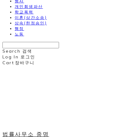
형사
개인회생파산
학교폭력
이혼(상간소송)
상속(한정승인)
행정
노동
Search
검색
Log In
로그인
Cart
장바구니
법률사무소 중명